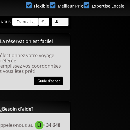
Flexible
Mellieur Prix
Expertise Locale
Francais
€
 NOUS
La réservation est facile!
S'inscrire!
électionnez votre voyage
référée
emplissez vos coordonnées
t vous êtes prêt!
Guide d'achat
¿Besoin d'aide?
ppelez-nous au
+34 648