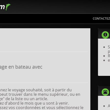
CONTACTEZ
s informations sur les meilleurs voyages
S
p
R
e
ge en bateau avec
nez le voyage souhaité, soit à partir du
peut trouver dans le menu supérieur, ou en
" de la liste ou un article.
z d'abord le mois que u sont à venir.
A
sez vos coordonnées et vous sélectionnez le