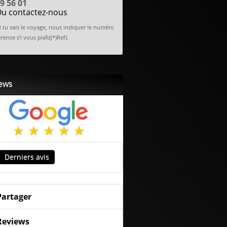
9 56 01
u contactez-nous
tu sais le voyage, nous indiquer le numéro
rence s'i vous plaît((*)Ref).
ews
Derniers avis
Partager
Reviews