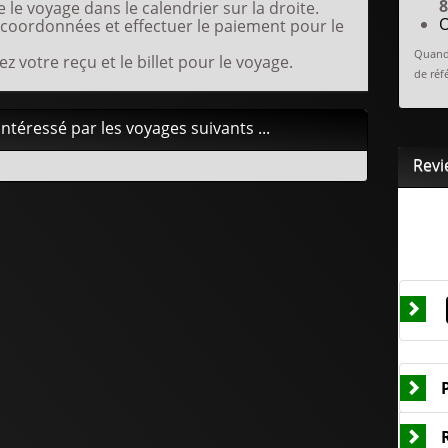
8
 le voyage dans le calendrier sur la droite.
O
 coordonnées et effectuer le paiement pour le
Quand 
ez votre reçu et le billet pour le voyage.
de réfé
téressé par les voyages suivants ...
Revi