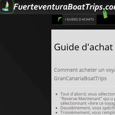
/ GUIDES D ACHATS
Inscrivez-vous pour obtenir de
Guide d'achat
Comment acheter un voya
GranCanariaBoatTrips
Tout d'abord, vous sélection
"Reserve Maintenant" qui u 
sélectionnant «livre ce voyage
Deuxièmement, vous spécifie
Troisièmement, vous remplis