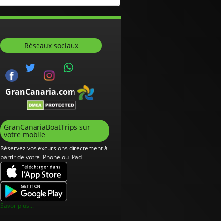
Réseaux sociaux
GranCanaria.com
GranCanariaBoatTrips sur
votre mobile
Réservez vos excursions directement à
partir de votre iPhone ou iPad
Savor plus...