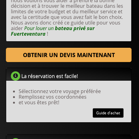
nous voulons vous aider à prendre la bonne
décision et à trouver le meilleur bateau dans les
limites de votre budget et du meilleur service et
avec la certitude que vous avez fait le bon choix.
Nous avons donc créé ce guide utile pour vous
aider
Pour louer un
bateau privé sur
Fuerteventura
!
OBTENIR UN DEVIS MAINTENANT
La réservation est facile!
Sélectionnez votre voyage préférée
Remplissez vos coordonnées
et vous êtes prêt!
Guide d'achat