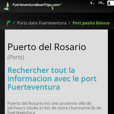
€
FR
Ports dans Fuerteventura
Port pasito blanco
Puerto del Rosario
(Ports)
Rechercher tout la
informacion avec le port
Fuerteventura
Puerto del Rosario est une ancienne ville de
pêcheurs située à l'est de notre charmante île de
Fuerteventura.