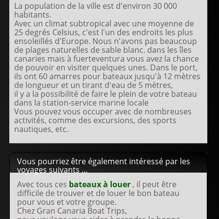
La population de la ville est d'environ 30 000
habitants.
Avec un climat subtropical avec une moyenne de
25 degrés Celsius, c'est l'un des endroits les plus
ensoleillés d'Europe. Nous n'avons pas beaucoup
de plages naturelles de sable blanc. dans les îles
canaries mais à fuerteventura vous avez la chance
de pouvoir en visiter quelques unes. Dans le port,
ils ont 60 amarres pour bateaux jusqu'à 12 mètres
de longueur et un tirant d'eau de 5 mètres,
il y a la possibilité de faire le plein de votre bateau
dans la station-service marine locale
Vous pouvez vous occuper avec de nombreuses
activités, comme des excursions, des sports
nautiques, etc.
Vous pourriez être également intéressé par les
voyages suivants ...
Avec tous ces
bateaux à louer
, il peut être
difficile de trouver et de louer le bon bateau
pour vous et votre groupe.
Chez Gran Canaria Boat Trips,