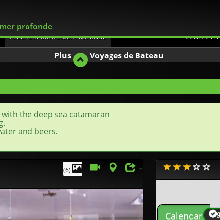
Flexible
 mer profonde
/ PECHE SPORTIVE MER PROFONDE
CONTACTEZ
Plus
Voyages de Bateau
a with the deep sea catamaran
g.
ater and beers.
(6)
Calendar