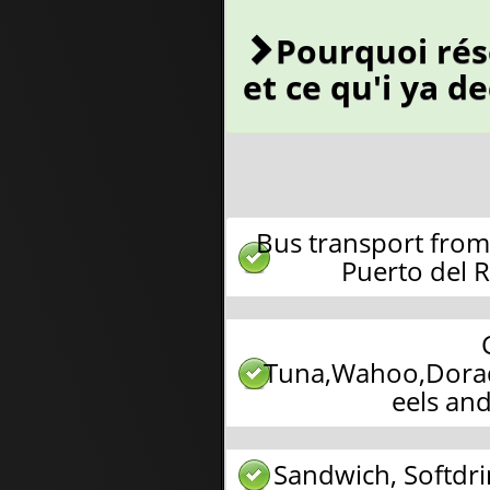
Pourquoi rés
et ce qu'i ya d
Bus transport from
Puerto del 
Tuna,Wahoo,Dorad
eels an
Sandwich, Softdr