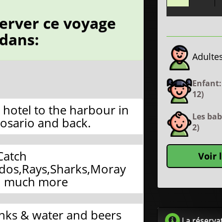
erver ce voyage
edans:
Adultes
Enfant:
12)
 hotel to the harbour in
Les bab
Rosario and back.
2)
Catch
Voir 
os,Rays,Sharks,Moray
d much more
inks & water and beers
La réservat