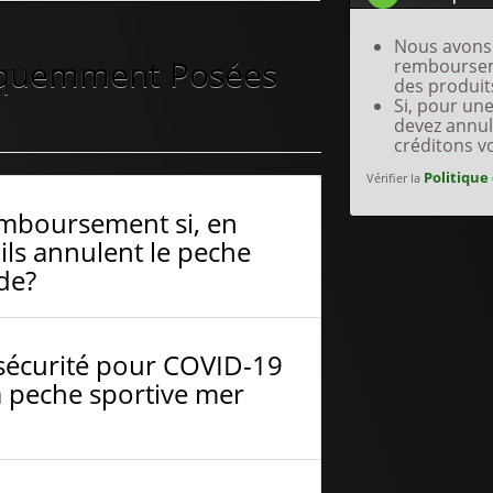
Nous avons 
équemment Posées
remboursem
des produit
Si, pour un
devez annul
créditons v
Politique
Vérifier la
emboursement si, en
ils annulent le peche
de?
sécurité pour COVID-19
a peche sportive mer