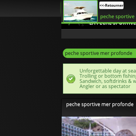
<<-Retourner
peche sportive
LA PECHE SPORTIVE
peche sportive mer profonde
Unforgettable day at se
Trolling or bottom fishin
Sandwich, softdrinks & w
Angler or as spectator
peche sportive mer profonde