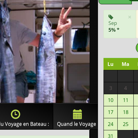
×
Sep
5% *
Lu
Ma
3
4
10
11
17
18
u Voyage en Bateau :
Quand le Voyage :
24
25
31