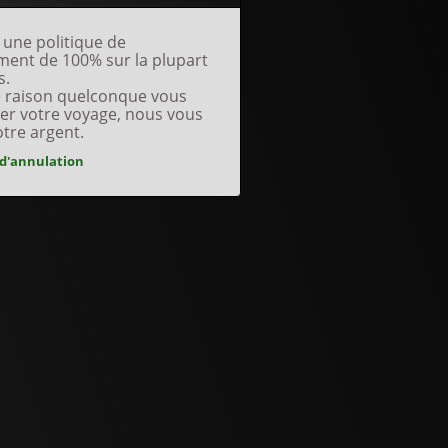
une politique de
ent de 100% sur la plupart
s.
e raison quelconque vous
er votre voyage, nous vous
otre argent.
 d'annulation