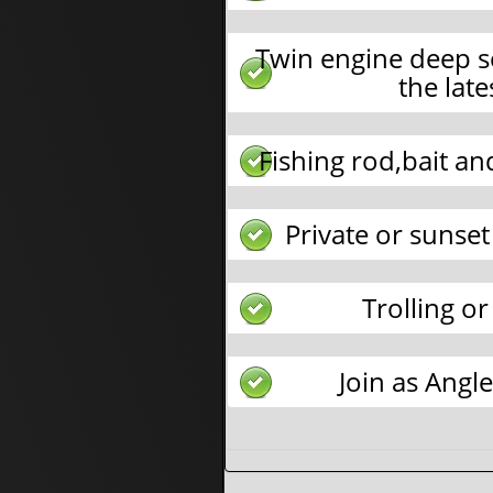
Twin engine deep s
the lat
Fishing rod,bait a
Private or sunset 
Trolling o
Join as Angle