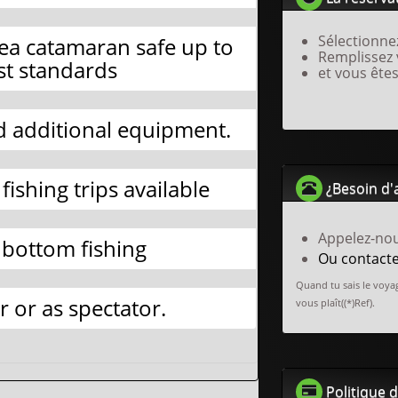
Sélectionne
ea catamaran safe up to
Remplissez
est standards
et vous êtes
nd additional equipment.
fishing trips available
¿Besoin d'
Appelez-no
r bottom fishing
Ou contact
Quand tu sais le voyag
r or as spectator.
vous plaît((*)Ref).
Politique 