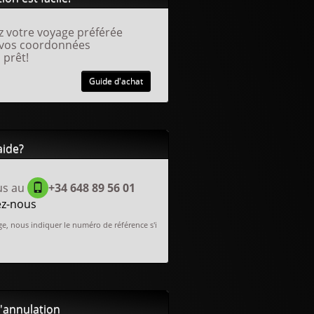
z votre voyage préférée
 vos coordonnées
 prêt!
Guide d'achat
aide?
us au
+34 648 89 56 01
ez-nous
e, nous indiquer le numéro de référence s'i
d'annulation