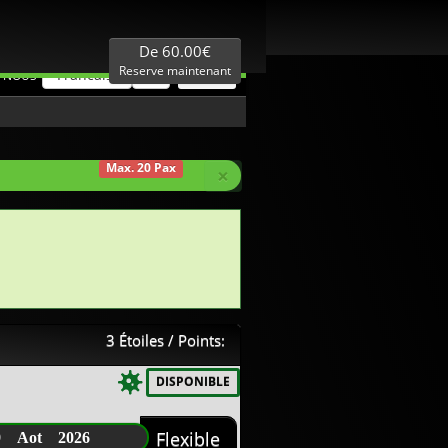
Mellieur Prix
Expertise Locale
De 60.00€
Reserve maintenant
Francais
€
 NOUS
Max. 20 Pax
×
3 Étoiles / Points:
DISPONIBLE
9 Aot 2026
Flexible