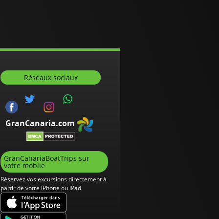
Réseaux sociaux
GranCanaria.com
GranCanariaBoatTrips sur
votre mobile
Réservez vos excursions directement à
partir de votre iPhone ou iPad