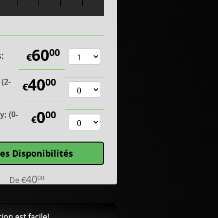
60
00
:
€
40
00
 (2-
€
0
00
y; (0-
€
les Disponibilités
40
00
De
€
ion est facile!