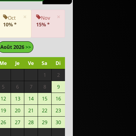
×
×
Oct
Nov
10% *
15% *
Août 2026
>>
Me
Je
Ve
Sa
Di
1
2
5
6
7
8
9
12
13
14
15
16
19
20
21
22
23
26
27
28
29
30