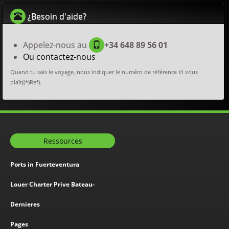
¿Besoin d'aide?
Appelez-nous au
+34 648 89 56 01
Ou contactez-nous
Quand tu sais le voyage, nous indiquer le numéro de référence s'i vous
plaît((*)Ref).
Ressources
Ports in Fuerteventura
Louer Charter Prive Bateau-
Dernieres
Pages