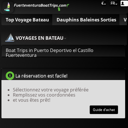
€
FR
Top Voyage Bateau
Dauphins Baleines Sorties
V
VOYAGES EN BATEAU
Boat Trips in Puerto Deportivo el Castillo
Fuerteventura
La réservation est facile!
Sélectionnez votre voyage préférée
Remplissez vos coordonnées
et vous êtes prêt!
Guide d'achat